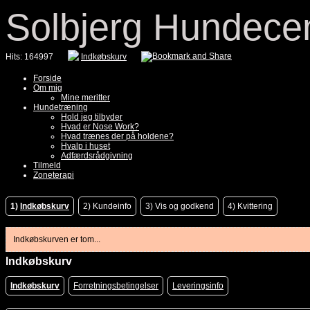
Solbjerg Hundece
Hits: 164997
Indkøbskurv
Forside
Om mig
Mine meritter
Hundetræning
Hold jeg tilbyder
Hvad er Nose Work?
Hvad trænes der på holdene?
Hvalp i huset
Adfærdsrådgivning
Tilmeld
Zoneterapi
1)
Indkøbskurv
2)
Kundeinfo
3)
Vis og godkend
4)
Kvittering
Indkøbskurven er tom...
Indkøbskurv
Indkøbskurv
Forretningsbetingelser
Leveringsinfo