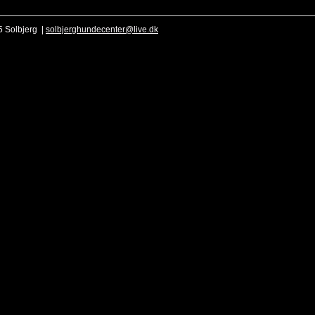
5 Solbjerg |
solbjerghundecenter@live.dk